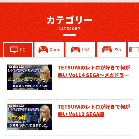
カテゴリー
CATEGORY
Xbox
PS4
PS5
PC
TETSUYAのレトロが好きで何が
悪い Vol.14 SEGA～メガドライ
ブ～編
TETSUYAのレトロが好きで何が
悪い Vol.13 SEGA編