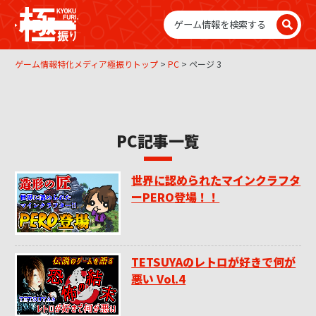
ゲーム情報特化メディア極振りトップ
>
PC
>
ページ 3
PC
Xbox
PC記事一覧
PS5
世界に認められたマインクラフタ
PS4
ーPERO登場！！
Switch
TETSUYAのレトロが好きで何が
スマホ
悪い Vol.4