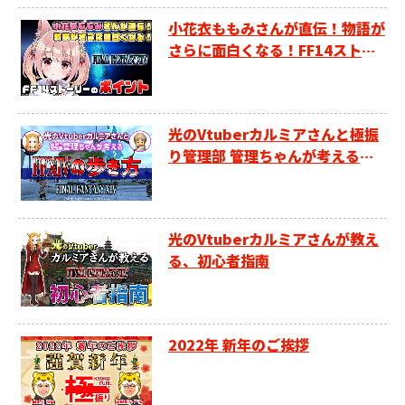
小花衣ももみさんが直伝！物語が
さらに面白くなる！FF14ストー
リーのポイント
光のVtuberカルミアさんと極振
り管理部 管理ちゃんが考える、F
F14の歩き方
光のVtuberカルミアさんが教え
る、初心者指南
2022年 新年のご挨拶