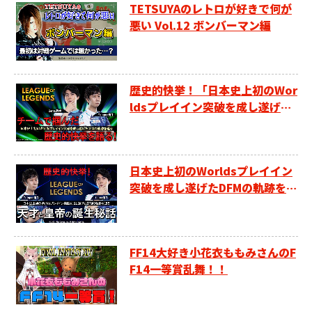
TETSUYAのレトロが好きで何が
悪い Vol.12 ボンバーマン編
歴史的快挙！「日本史上初のWor
ldsプレイイン突破を成し遂げた
DFMの軌跡を追う」～チームで掴
んだ歴史的快挙を語る～
日本史上初のWorldsプレイイン
突破を成し遂げたDFMの軌跡を追
う～天才と皇帝の誕生秘話～
FF14大好き小花衣ももみさんのF
F14一等賞乱舞！！