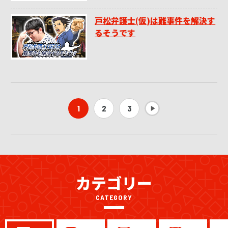
戸松弁護士(仮)は難事件を解決す
るそうです
1
2
3
カテゴリー
CATEGORY