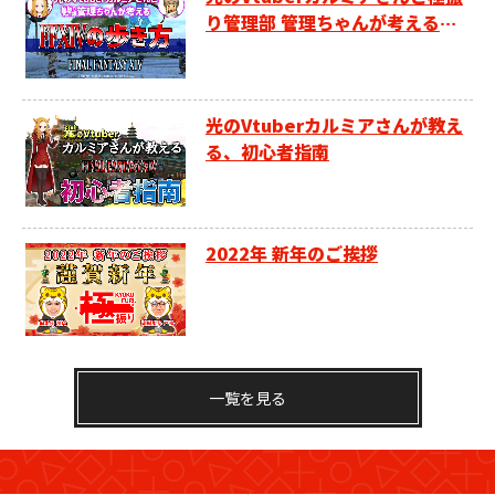
り管理部 管理ちゃんが考える、F
F14の歩き方
光のVtuberカルミアさんが教え
る、初心者指南
2022年 新年のご挨拶
一覧を見る