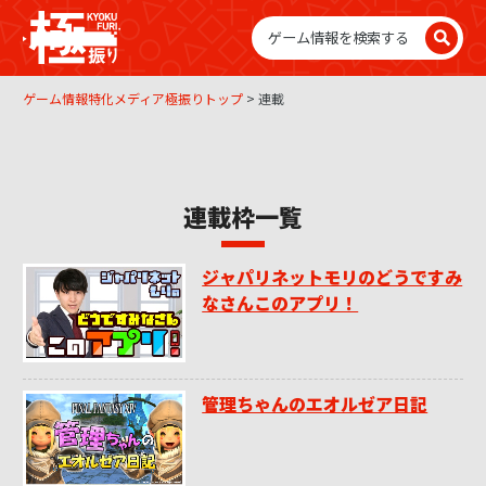
ゲーム情報特化メディア極振りトップ
>
連載
PC
Xbox
連載枠一覧
PS5
ジャパリネットモリのどうですみ
PS4
なさんこのアプリ！
Switch
管理ちゃんのエオルゼア日記
スマホ