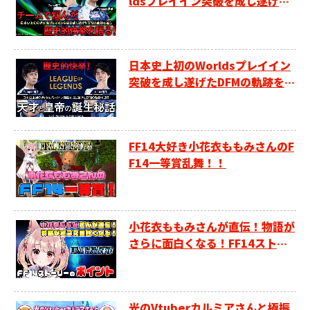
ldsプレイイン突破を成し遂げた
DFMの軌跡を追う」～チームで掴
んだ歴史的快挙を語る～
日本史上初のWorldsプレイイン
突破を成し遂げたDFMの軌跡を追
う～天才と皇帝の誕生秘話～
FF14大好き小花衣ももみさんのF
F14一等賞乱舞！！
小花衣ももみさんが直伝！物語が
さらに面白くなる！FF14ストー
リーのポイント
光のVtuberカルミアさんと極振